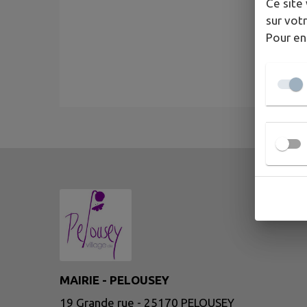
Ce site 
sur votr
Pour en
MAIRIE - PELOUSEY
19 Grande rue - 25170 PELOUSEY