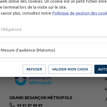
web utilise des cookies. Un cookie est un petit fichier enre
e terminal lors de la visite sur le site.
 savoir plus, consultez notre
Politique de gestion des coo
Obligatoire
Mesure d'audience (Matomo)
L
REFUSER
VALIDER MON CHOIX
AUT
M
M
GRAND BESANÇON MÉTROPOLE
03 81 87 88 89