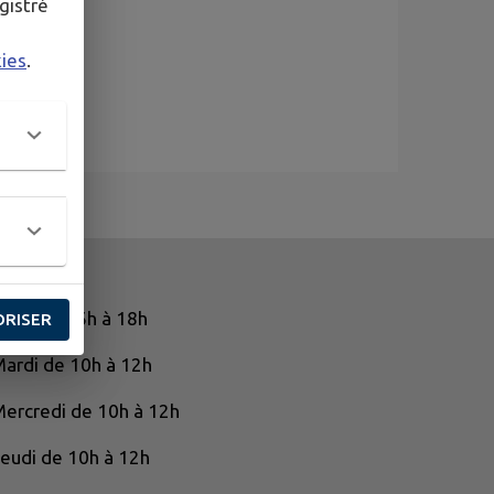
gistré
kies
.
undi de 16h à 18h
ORISER
ardi de 10h à 12h
ercredi de 10h à 12h
Jeudi de 10h à 12h