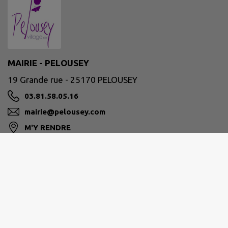
MAIRIE - PELOUSEY
19 Grande rue - 25170 PELOUSEY
03.81.58.05.16
mairie@pelousey.com
M'Y RENDRE
www.intramuros.org/pelousey