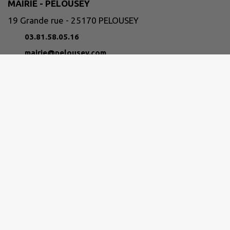
MAIRIE - PELOUSEY
19 Grande rue - 25170 PELOUSEY
03.81.58.05.16
mairie@pelousey.com
M'Y RENDRE
www.intramuros.org/pelousey
GRAND BESANÇON MÉTROPOLE
03 81 87 88 89
agglomeration@grandbesancon.fr