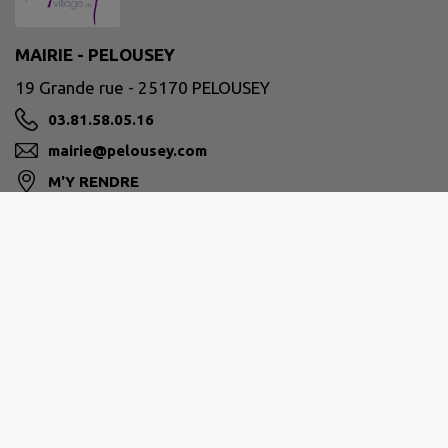
MAIRIE - PELOUSEY
19 Grande rue - 25170 PELOUSEY
03.81.58.05.16
mairie@pelousey.com
M'Y RENDRE
www.intramuros.org/pelousey
GRAND BESANÇON MÉTROPOLE